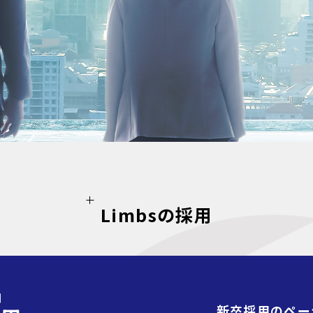
L
i
m
b
s
の
採
用
N
新卒採用のペー