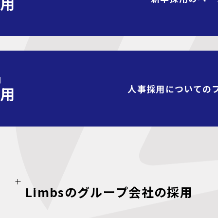
採用
N
人事採用についての
採用
L
i
m
b
s
の
グ
ル
ー
プ
会
社
の
採
用